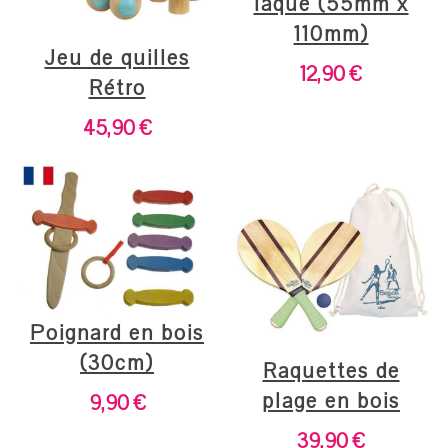
laqué (55mm x
110mm)
Jeu de quilles
12,90
€
Rétro
45,90
€
Poignard en bois
(30cm)
Raquettes de
plage en bois
9,90
€
39,90
€