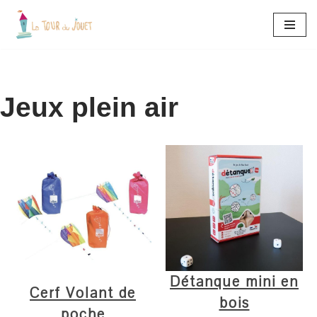
Aller
au
contenu
Jeux plein air
Détanque mini en
Cerf Volant de
bois
poche