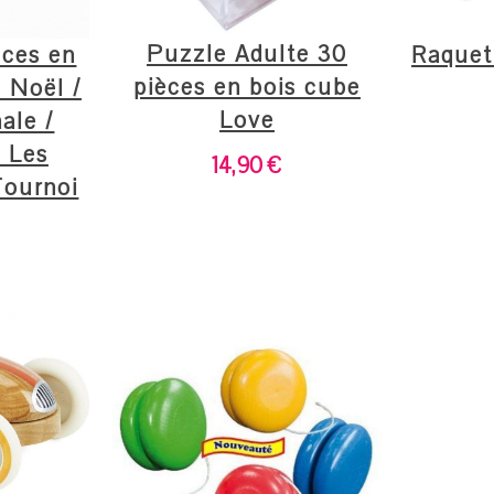
Puzzle Adulte 30
èces en
Raquet
pièces en bois cube
e Noël /
Love
ale /
/ Les
14,90
€
Tournoi