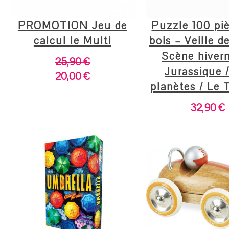
PROMOTION Jeu de
Puzzle 100 pi
calcul le Multi
bois – Veille d
Scène hivern
25,90
€
Jurassique 
20,00
€
planètes / Le 
32,90
€